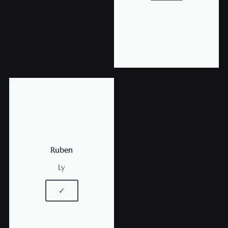
Ruben
Ly
✓